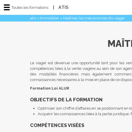
|
ATIS
Toutes les formations
atis
>
Immobilier
>
Maî­tri­ser les méca­nismes du via­ger
MAÎ­T
Le viager est devenue une opportunité tant pour les ven
compétences liées à la vente viagère au sein de son agence
des modalités financières mais également commercia
connaissances nécessaires à la mise en place de ce disposit
Formation Loi ALUR
OBJECTIFS DE LA FORMATION
Optimiser son chiffre d’affaires en se positionnant en t
Acquérir les connaissances liées à la partie juridique,
COMPÉTENCES VISÉES