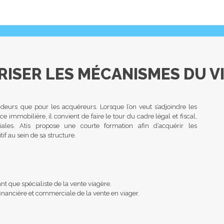
RI­SER LES MÉCA­NISMES DU V
deurs que pour les acquéreurs. Lorsque l’on veut s’adjoindre les
 immobilière, il convient de faire le tour du cadre légal et fiscal,
les. Atis propose une courte formation afin d’acquérir les
if au sein de sa structure.
ant que spécialiste de la vente viagère.
 financière et commerciale de la vente en viager.