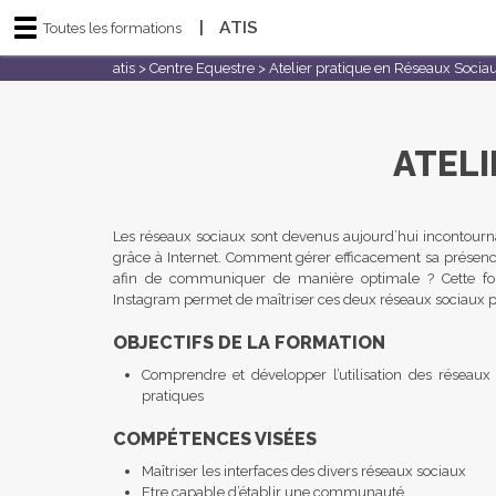
|
ATIS
Toutes les formations
atis
>
Centre Equestre
>
Atelier pratique en Réseaux Socia
ATELI
Les réseaux sociaux sont devenus aujourd’hui incontourna
grâce à Internet. Comment gérer efficacement sa présenc
afin de communiquer de manière optimale ? Cette for
Instagram permet de maîtriser ces deux réseaux sociaux pr
OBJECTIFS DE LA FORMATION
Comprendre et développer l’utilisation des réseau
pratiques
COMPÉTENCES VISÉES
Maîtriser les interfaces des divers réseaux sociaux
Etre capable d’établir une communauté