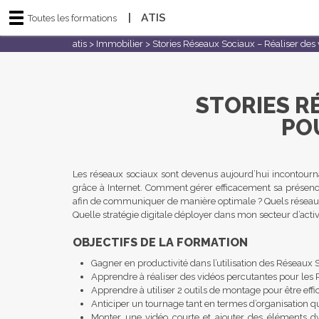
|
ATIS
Toutes les formations
atis
>
Immobilier
>
Stories Réseaux Sociaux – Réaliser des
STORIES R
PO
Les réseaux sociaux sont devenus aujourd’hui incontourna
grâce à Internet. Comment gérer efficacement sa présenc
afin de communiquer de manière optimale ? Quels réseaux ut
Quelle stratégie digitale déployer dans mon secteur d’activ
OBJECTIFS DE LA FORMATION
Gagner en productivité dans l’utilisation des Réseaux 
Apprendre à réaliser des vidéos percutantes pour les
Apprendre à utiliser 2 outils de montage pour être effi
Anticiper un tournage tant en termes d’organisation qu
Monter une vidéo courte et ajouter des éléments dyn