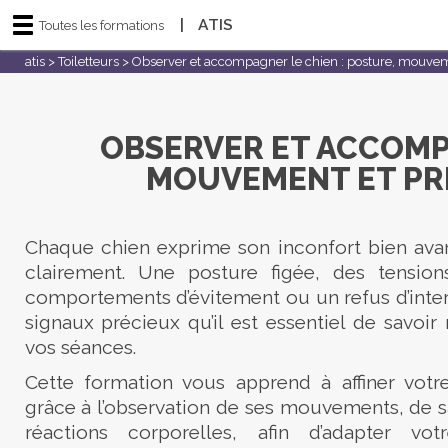
|
ATIS
Toutes les formations
atis
>
Toiletteurs
>
Observer et accompagner le chien : posture, mouvem
OBSERVER ET ACCOMPA
MOUVEMENT ET PR
Chaque chien exprime son inconfort bien avan
clairement. Une posture figée, des tension
comportements d’évitement ou un refus d’inter
signaux précieux qu’il est essentiel de savoir
vos séances.
Cette formation vous apprend à affiner votr
grâce à l’observation de ses mouvements, de s
réactions corporelles, afin d’adapter vo