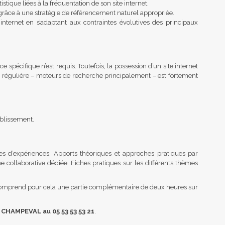
tistique liées à la fréquentation de son site internet.
t grâce à une stratégie de référencement naturel appropriée.
 internet en s’adaptant aux contraintes évolutives des principaux
pécifique n’est requis. Toutefois, la possession d’un site internet
ère régulière – moteurs de recherche principalement – est fortement
ablissement.
es d’expériences. Apports théoriques et approches pratiques par
rme collaborative dédiée. Fiches pratiques sur les différents thèmes
e comprend pour cela une partie complémentaire de deux heures sur
 CHAMPEVAL au 05 53 53 53 21
.