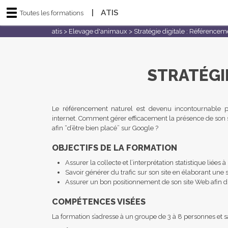
|
ATIS
Toutes les formations
atis
>
Elevage d'animaux
>
Stratégie digitale : Référencem
STRATÉGI
Le référencement naturel est devenu incontournable pou
internet. Comment gérer efficacement la présence de son s
afin “d’être bien placé” sur Google ?
OBJECTIFS DE LA FORMATION
Assurer la collecte et l’interprétation statistique liées à
Savoir générer du trafic sur son site en élaborant une
Assurer un bon positionnement de son site Web afin d’e
COMPÉTENCES VISÉES
La formation s’adresse à un groupe de 3 à 8 personnes et s