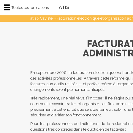
|
ATIS
Toutes les formations
atis
>
Caviste
>
Facturation électronique et organisation adm
FACTURAT
ADMINISTR
En septembre 2026, la facturation électronique va transf
des activités professionnelles. À travers cette réforme qu
factures, aux outils utilisés — et parfois même à l’organis
changements soient pleinement anticipés.
Très rapidement, une réalité va s’imposer : il ne s’agira p
comment recevoir, traiter et organiser ses flux administra
précisément à cet endroit que se situe l’enjeu : subir une 
sécuriser et clarifier son fonctionnement.
Pour les professionnels de l’hôtellerie, de la restaurati
questions très concrètes dans le quotidien de l’activité :