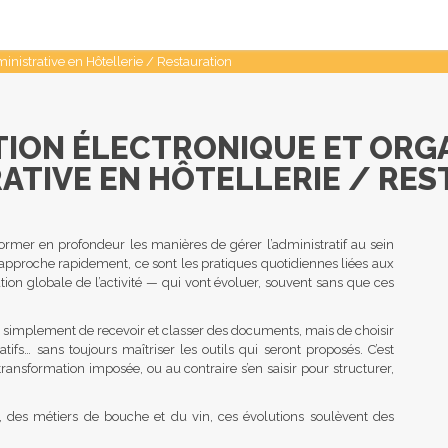
inistrative en Hôtellerie / Restauration
ION ÉLECTRONIQUE ET ORG
ATIVE EN HÔTELLERIE / RE
ormer en profondeur les manières de gérer l’administratif au sein
i approche rapidement, ce sont les pratiques quotidiennes liées aux
ation globale de l’activité — qui vont évoluer, souvent sans que ces
lus simplement de recevoir et classer des documents, mais de choisir
tifs… sans toujours maîtriser les outils qui seront proposés. C’est
transformation imposée, ou au contraire s’en saisir pour structurer,
on, des métiers de bouche et du vin, ces évolutions soulèvent des