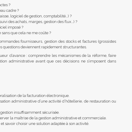
actes ?
eau cadre ?
isse, logiciel de gestion, comptabilité…) ?
suivi des achats, marges, gestion des flux…) ?
iciel imposé ?
e sans que cela ne me coûte ?
ommandes fournisseurs, gestion des stocks et factures (grossistes
ces questions deviennent rapidement structurantes.
ueur d’avance : comprendre les mécanismes de la réforme, faire
estion administrative avant que ces décisions ne s’imposent dans
alisation de la facturation électronique.
ation administrative d’une activité d’hôtellerie, de restauration ou
une gestion insuffisamment sécurisée.
server la maîtrise de la gestion administrative et commerciale.
t savoir choisir une solution adaptée à son activité.