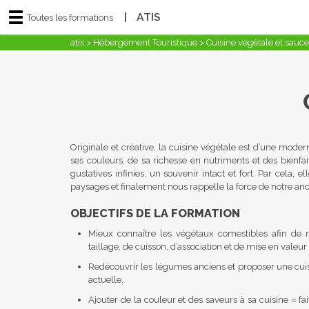
|
ATIS
Toutes les formations
atis
>
Hébergement Touristique
>
Cuisine végétale et sauc
Originale et créative, la cuisine végétale est d’une mode
ses couleurs, de sa richesse en nutriments et des bienfai
gustatives infinies, un souvenir intact et fort. Par cela,
paysages et finalement nous rappelle la force de notre anc
OBJECTIFS DE LA FORMATION
Mieux connaître les végétaux comestibles afin de 
taillage, de cuisson, d’association et de mise en valeur
Redécouvrir les légumes anciens et proposer une cui
actuelle.
Ajouter de la couleur et des saveurs à sa cuisine « 