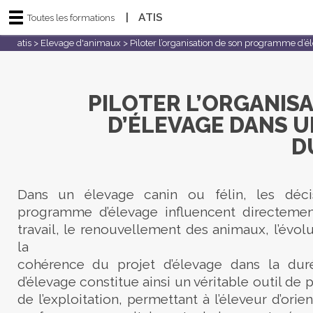
|
ATIS
Toutes les formations
atis
>
Elevage d'animaux
>
Piloter l’organisation de son programme d’é
PILOTER L’ORGANIS
D’ÉLEVAGE DANS U
D
Dans un élevage canin ou félin, les décis
programme d’élevage influencent directement
travail, le renouvellement des animaux, l’évol
la
cohérence du projet d’élevage dans la du
d’élevage constitue ainsi un véritable outil de 
de l’exploitation, permettant à l’éleveur d’ori